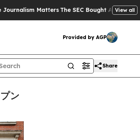
ers
The SEC Bought Airline Data to Monitor Flig
View all
Provided by AGP
Share
ープン