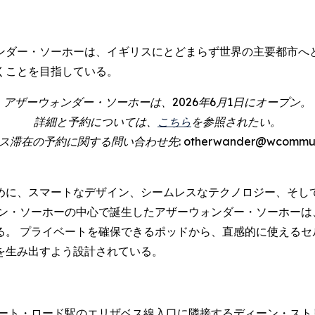
。
ンダー・ソーホーは、イギリスにとどまらず世界の主要都市へ
くことを目指している。
アザーウォンダー・ソーホーは、2026年6月1日にオープン。
詳細と予約については、
こちら
を参照されたい。
在の予約に関する問い合わせ先: otherwander@wcommunicat
めに、スマートなデザイン、シームレスなテクノロジー、そし
ドン・ソーホーの中心で誕生したアザーウォンダー・ソーホーは
る。 プライベートを確保できるポッドから、直感的に使えるセ
を生み出すよう設計されている。
ート・ロード駅のエリザベス線入口に隣接するディーン・スト