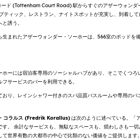
・ロード (Tottenham Court Road) 駅からすぐのア
、ブティック、レストラン、ナイトスポットが充実し、到着して
へと誘う。
ら生まれたアザーウォンダー・ソーホーは、566室のポッドを
ーホーには宿泊客専用のソーシャルハブがあり、そこでくつろ
ルフサービスのバーを利用できる。
ており、レインシャワー付きのスパ品質バスルームや専用のバ
(Fredrik Korallus)
は次のように述べている。「
です。 余計なサービスも、無駄なスペースも、煩わしさも一切
して世界有数の大都市の中心で比類のない価値をご提供します