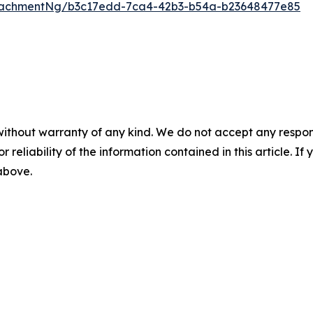
tachmentNg/b3c17edd-7ca4-42b3-b54a-b23648477e85
without warranty of any kind. We do not accept any responsib
r reliability of the information contained in this article. I
 above.