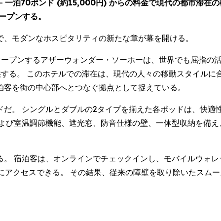
--
一泊70ポンド (約15,000円) からの料金で現代の都市滞
ープンする。
で、モダンなホスピタリティの新たな章が幕を開ける。
reet) にオープンするアザーウォンダー・ソーホーは、世界でも
 から提供する。 このホテルでの滞在は、現代の人々の移動スタイ
泊客を街の中心部へとつなぐ拠点として捉えている。
ドだ。 シングルとダブルの2タイプを揃えた各ポッドは、快適
および室温調節機能、遮光窓、防音仕様の壁、一体型収納を備え
る。 宿泊客は、オンラインでチェックインし、モバイルウォレ
るポッドにアクセスできる。 その結果、従来の障壁を取り除いたス