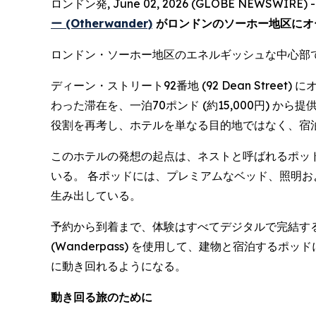
ロンドン発, June 02, 2026 (GLOBE NEWSWIRE) 
ー (Otherwander)
がロンドンのソーホー地区にオ
ロンドン・ソーホー地区のエネルギッシュな中心部
ディーン・ストリート92番地 (92 Dean St
わった滞在を、一泊70ポンド (約15,000円)
役割を再考し、ホテルを単なる目的地ではなく、宿
このホテルの発想の起点は、ネストと呼ばれるポッ
いる。 各ポッドには、プレミアムなベッド、照明
生み出している。
予約から到着まで、体験はすべてデジタルで完結す
(Wanderpass) を使用して、建物と宿泊す
に動き回れるようになる。
動き回る旅のために