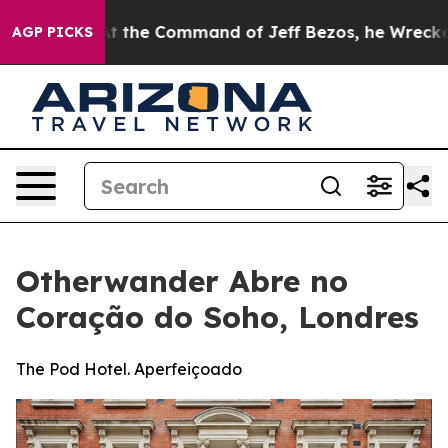
o.
At the Command of Jeff Bezos, he Wrecked the Wash
AGP PICKS
Otherwander Abre no
Coração do Soho, Londres
The Pod Hotel. Aperfeiçoado