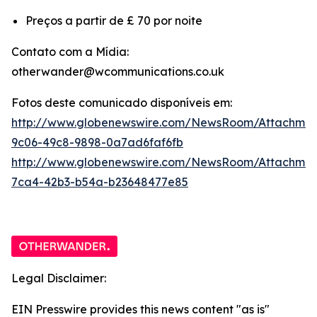
Preços a partir de £ 70 por noite
Contato com a Mídia:
otherwander@wcommunications.co.uk
Fotos deste comunicado disponíveis em:
http://www.globenewswire.com/NewsRoom/Attachmen
9c06-49c8-9898-0a7ad6faf6fb
http://www.globenewswire.com/NewsRoom/Attachme
7ca4-42b3-b54a-b23648477e85
Legal Disclaimer:
EIN Presswire provides this news content "as is"