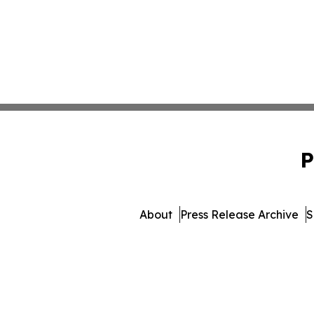
P
About
Press Release Archive
S
© 1995-2026 Newsmatics 