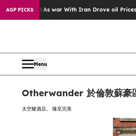
s war With Iran Drove oil Prices Higher, Trump 
AGP PICKS
Menu
Otherwander 於倫敦
太空艙酒店。 臻至完美