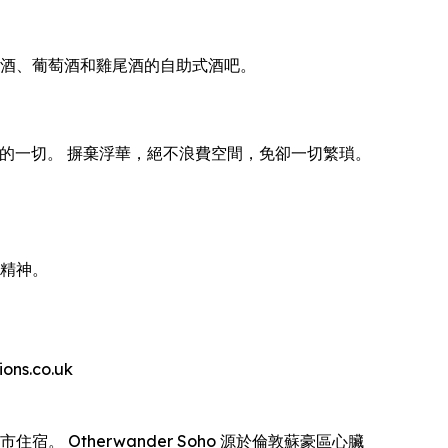
供啤酒、葡萄酒和雞尾酒的自助式酒吧。
費體驗的一切。 摒棄浮華，絕不浪費空間，免卻一切繁瑣。
的精神。
s.co.uk
。 Otherwander Soho 源於倫敦蘇豪區心臟