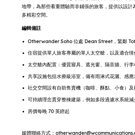
地帶，為那些看重體驗而非鋪張的旅客，提供以設計
多精彩空間。
編輯備註
Otherwander Soho 位處 Dean Street，緊鄰 Tot
住宿提供單人旅客專屬的單人太空艙，以及適合情
太空艙內配置：優質寢具、遮光窗、隔音牆、行李收納、
共享設施包括水療級浴室，備有雨淋式花灑、感應
社交空間設有自助售賣機（咖啡、酥點、小食）及
可持續理念貫穿整棟建築，例如多段過濾水系統減
房價每晚 70 英鎊起
媒體聯絡方式：otherwander@wcommunications.c