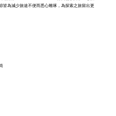
節皆為減少旅途不便而悉心雕琢，為探索之旅留出更
筒