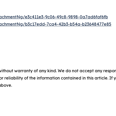
achmentNg/e3c411e3-9c06-49c8-9898-0a7ad6faf6fb
tachmentNg/b3c17edd-7ca4-42b3-b54a-b23648477e85
without warranty of any kind. We do not accept any responsib
r reliability of the information contained in this article. I
 above.