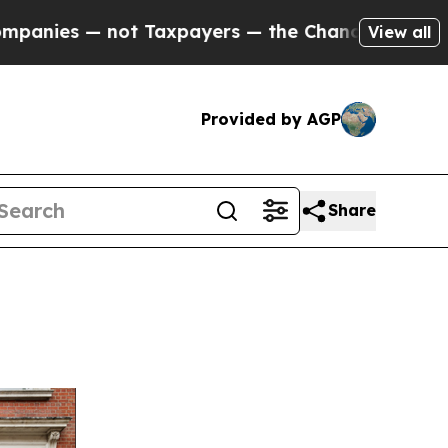
Taxpayers — the Chance to Cash in on Publicly O
View all
Provided by AGP
Share