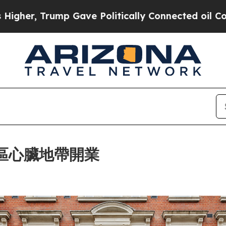
Gave Politically Connected oil Companies — not 
蘇豪區心臟地帶開業