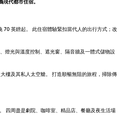
定義現代都市住宿。
驗，每晚 70 英鎊起。 此住宿體驗緊扣當代人的出行方式；改
寢具、燈光與溫度控制、遮光窗、隔音牆及一體式儲物設
進入大樓及其私人太空艙。 打造順暢無阻的旅程，掃除傳
置身城市活力核心。 四周盡是劇院、咖啡室、精品店、餐廳及夜生活場