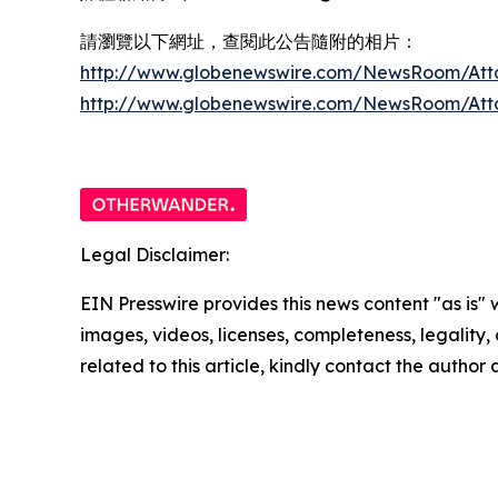
請瀏覽以下網址，查閱此公告隨附的相片：
http://www.globenewswire.com/NewsRoom/Att
http://www.globenewswire.com/NewsRoom/At
Legal Disclaimer:
EIN Presswire provides this news content "as is" 
images, videos, licenses, completeness, legality, o
related to this article, kindly contact the author