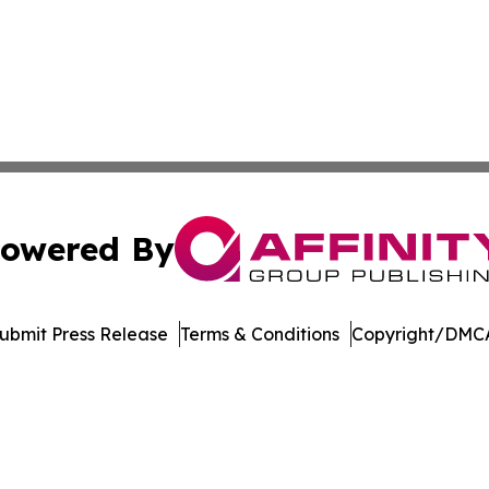
owered By
ubmit Press Release
Terms & Conditions
Copyright/DMCA
Inc. dba Affinity Group Publishing & Arizona Travel Netwo
Cookie Settings / Your Privacy Choices