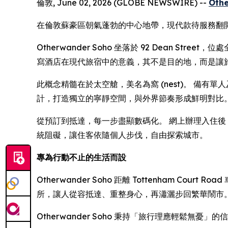
倫敦, June 02, 2026 (GLOBE NEWSWIRE) --
Oth
在倫敦蘇豪區朝氣蓬勃的中心地帶，現代款待服務翻
Otherwander Soho 坐落於 92 Dean 
寫酒店在現代旅宿中的意義，其不是目的地，而是讓
此概念精髓在於太空艙，美名為窩 (nest)。 備
計，打造獨立的寧靜空間，與外界節奏形成鮮明對比
從預訂到抵達，每一步盡顯數碼化。 網上辦理入住後，住
統阻礙，讓住客依隨個人步伐，自由探索城市。
專為行動不止的生活而設
Otherwander Soho 距離 Tottenham Co
所，讓人從容抵達、重整身心，再瀟灑步回繁華鬧市
Otherwander Soho 秉持「旅行理應輕鬆無憂