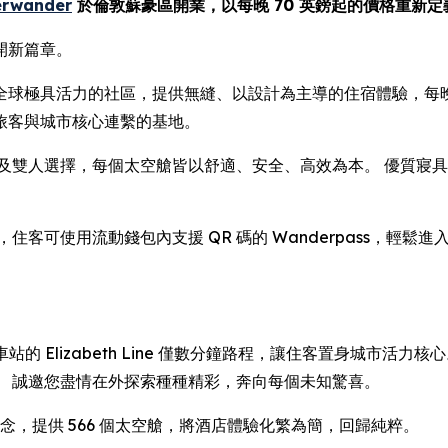
erwander
於倫敦蘇豪區開業，以每晚 70 英鎊起的價格重新
開新篇章。
Street，位處全球極具活力的社區，提供無縫、以設計為主導的住宿體
旅客與城市核心連繫的基地。
有單人及雙人選擇，每個太空艙皆以舒適、安全、高效為本。 優質
。
客可使用流動錢包內支援 QR 碼的 Wanderpass，輕鬆
urt Road 車站的 Elizabeth Line 僅數分鐘路程，讓住客
。 誠邀您盡情在外探索種種精彩，奔向每個未知驚喜。
」的信念，提供 566 個太空艙，將酒店體驗化繁為簡，回歸純粹。