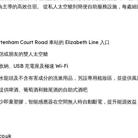
為主導的高效住宿。 從私人太空艙到簡便自助服務設施，每處細
tenham Court Road 車站的 Elizabeth Line 入口
侶或朋友的雙人太空艙
USB 充電座及極速 Wi-Fi
水龍頭及不含有害成分的洗漱用品，另設專用梳妝區，並提供風
提供啤酒、葡萄酒和雞尾酒的自助式酒吧
少即棄塑膠，智能感應器在空間無人時自動斷電，提升能源效益
o.uk