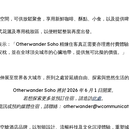
客專屬社交空間，可供放鬆聚會，享用新鮮咖啡、酥點、小食，以及提
式花灑及專用梳妝區，以便輕鬆整裝再度出發。
表示：「Otherwander Soho 精煉住客真正需要亦理應付
安枕，並在全球頂尖城市的心臟地帶，提供無可比擬的價值。」
矢志由英國伸展至世界各大城市，所到之處皆延續自由、探索與悠然生活
Otherwander Soho 將於 2026 年 6 月 1 日開業。
若想探索更多並預訂住宿，請造訪
此處
。
或預約媒體住宿，請聯絡： otherwander@wcommunication
一代太空艙酒店品牌，以智能設計、流暢科技及文化沉浸體驗，重塑城市住宿