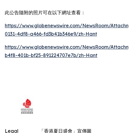
此公告隨附的照片可在以下網址查看：
https://www.globenewswire.com/NewsRoom/Attachm
0131-4df8-a466-fd3b41b346e9/zh-Hant
https://www.globenewswire.com/NewsRoom/Attachm
b4f8-401b-bf25-891224707e7b/zh-Hant
Legal
「香港夏日盛會」宣傳圖