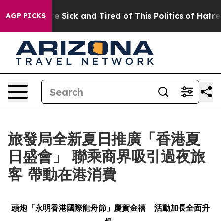
e Are Sick and Tired of This Politics of Hatred”
The S
AGP PICKS
旅發局全新夏日推廣「香港夏
日盛會」 聯乘商界吸引過夜旅
客 帶動在港消費
頭炮「永明香港國際龍舟節」慶賀金禧
活動加長全面升