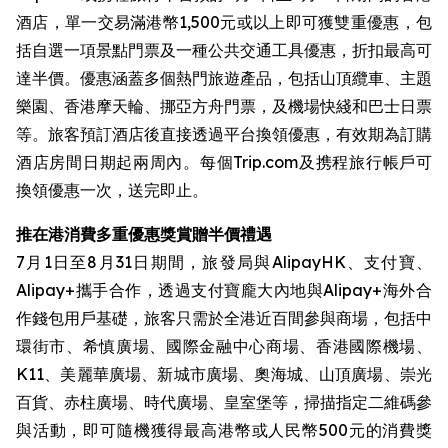
酒店，單一交易滿港幣1,500元或以上即可獲雙重優惠，包
括自選一項景點門票及一種公共交通工具優惠，折扣最高可
達半價。優惠涵蓋多個熱門旅遊產品，包括山頂纜車、主題
樂園、香港摩天輪、挪亞方舟門票，及機場快綫和巴士日票
等。旅客預訂酒店後直接透過平台換領優惠，有效期為訂購
酒店房間日期起兩周內。每個Trip.com及携程旅行帳戶可
換領優惠一次，送完即止。
推在港消費多重優惠獎賞贈半價禮遇
7月1日至8月31日期間，旅發局與AlipayHK、支付寶、
Alipay+攜手合作，透過支付寶龐大內地與Alipay+海外合
作錢包用戶基礎，旅客只需於全港近百間參與商場，包括中
環街市、希慎廣場、國際金融中心商場、香港國際機場、
K11、美麗華廣場、新城市廣場、奧海城、山頂廣場、崇光
百貨、赤柱廣場、時代廣場、皇室堡等，掃描指定二維碼參
與活動，即可隨機獲得最高港幣或人民幣500元的消費獎