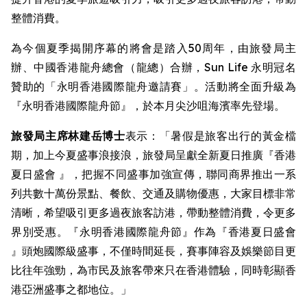
整體消費。
為今個夏季揭開序幕的將會是踏入50周年，由旅發局主
辦、中國香港龍舟總會（龍總）合辦，Sun Life 永明冠名
贊助的「永明香港國際龍舟邀請賽」。活動將全面升級為
『永明香港國際龍舟節』，於本月尖沙咀海濱率先登場。
旅發局主席林建岳博士
表示：「暑假是旅客出行的黃金檔
期，加上今夏盛事浪接浪，旅發局呈獻全新夏日推廣『香港
夏日盛會 』，把握不同盛事加強宣傳，聯同商界推出一系
列共數十萬份景點、餐飲、交通及購物優惠，大家目標非常
清晰，希望吸引更多過夜旅客訪港，帶動整體消費，令更多
界別受惠。『永明香港國際龍舟節』作為『香港夏日盛會
』頭炮國際級盛事，不僅時間延長，賽事陣容及娛樂節目更
比往年強勁，為市民及旅客帶來只在香港體驗，同時彰顯香
港亞洲盛事之都地位。」