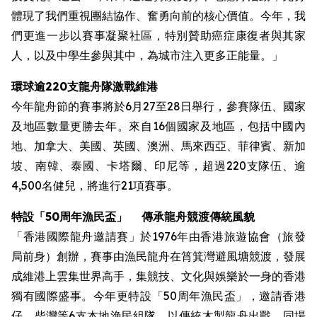
體現了我們重視團結協作、奮勇向前的核心價值。今年，我
們更進一步以賽事凝聚社區，特別贊助癌症康復者與其家
人，以及中學生參與其中，為城市注入更多正能量。」
環球逾220支龍舟隊激戰維港
今年龍舟節的賽事將於6月27至28日舉行，參賽隊伍、國家
及地區數量更勝去年。來自16個國家及地區，包括中國內
地、加拿大、美國、英國、澳洲、馬來西亞、菲律賓、新加
坡、南韓、泰國、卡塔爾、印尼等，超過220支隊伍、逾
4,500名健兒，將進行21項賽事。
特設
「50周年漁民盃」
傳承龍舟競渡傳統風貌
「香港國際龍舟邀請賽」於1976年由香港旅遊協會（旅發
局前身）創辦，賽事由漁民龍舟在筲箕灣避風塘競渡，發展
成維港上雲集世界高手，集競技、文化與娛樂於一身的香港
獨有國際盛事。今年更特設「50周年漁民盃」，邀請香港
仔、柴灣等6支本地漁民組隊，以傳統木製龍舟出戰。同場