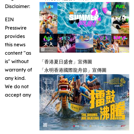
Disclaimer:
EIN
Presswire
provides
this news
content "as
is" without
「香港夏日盛會」宣傳圖
warranty of
「永明香港國際龍舟節」宣傳圖
any kind.
We do not
accept any