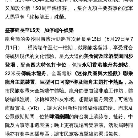
又加設全新「50周年錦標賽」，集合九項主要賽事的冠軍
人馬爭奪「終極龍王」殊榮。
盛事延長至13天
加倍端午娛樂
龍舟節的尖沙咀海濱活動將首次延長至13日（6月19日至7
月1日），橫跨端午至七一檔期，鼓勵旅客留港，享受揉合
傳統與現代的文化體驗。星光大道的
美食街
及啤酒樂園同步
登場
，配合
四大特色打卡位
，包括
永明香港龍舟共創站
、
22米長
傳統木龍舟、
全新電影
《迷你兵團與大怪獸》聯乘
龍舟主題裝置
、
巨型可口可樂®樽及龍舟主題打卡熱點
，為
市民旅客帶來全新端午體驗。龍舟節更首設非遺工作坊，體
驗編織漁網、吹糖和製作灰水糭。想體驗龍舟競渡，可透過
虛擬實境（VR），讓大家用新科技體驗傳統節慶。周末及
公眾假期期間，位於
啤酒樂園
的舞台將上演詠春、扯鈴、中
阮及古箏等非遺表演；晚上更有現場音樂表演。活動屆時同
場亦有賽事直播專區，讓市民旅客直擊維港緊張氣氛。