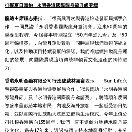
打響夏日頭炮
永明香港國際龍舟節升級登場
龍總主席鍾志樂
指：「很高興再次與香港旅遊發展局攜手合
作，一同見證『永明香港國際龍舟邀請賽』迎來50周年的
重要里程碑。今屆賽事特別設立『50周年漁民盃』及『50
周年錦標賽』，向龍舟運動致敬，同時展現我們重視傳統文
化，以及推動項目持續發展的承諾。我們將繼續推動龍舟運
動的發展，向國際展現這項傳統非物質文化遺產的獨特魅
力。」
香港永明金融有限公司行政總裁林嘉言
表示：「Sun Life永
明很榮幸能與香港旅遊發展局合作，冠名贊助『永明香港國
際龍舟節』及『永明香港國際龍舟邀請賽』，將這項年度國
際盛事呈獻給本地市民、內地及海外旅客，一起感受節日氣
氛，並以實際行動鼓勵大眾建立健康生活模式。今年正值公
司扎根香港邁向135周年，我們一直不遺餘力地傳承龍舟競
技文化。過去17年來，透過持續支持本地龍舟活動，充分